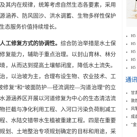
及其内在规律，统筹考虑自然生态各要素，采用
源涵养、防风固沙、洪水调蓄、生物多样性保护
生态服务价值持续增长。
H
人工修复方式的协调性。
综合防治举措是水土保
H
H5
修复能力，辅助于重点治理。以封山育林、林分
H
境，从而达到提高土壤郁闭度，降低水土流失。
H
治，以治坡为主，合理布设生物、农业技术、工
通
被修复”和“坡面防护—径流调控—沟道治理”的立
甘
水源涵养区开展以河道修复为中心的生态清洁流
敦
风
物拦截与净化利用工程、入河口污染负荷削减工
成
程、水陆交错带水生植被重建工程。四是在重要
“
规划、土地整治专项规划确定的目标和用途，采