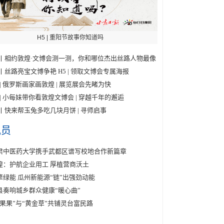
H5 | 重阳节故事你知道吗
5丨相约敦煌·文博会测一测，你和哪位杰出丝路人物最像
5丨丝路亮宝文博争艳
H5 | 领取文博会专属海报
 | 俄罗斯画家画敦煌
| 展览展会先睹为快
5 | 小每妹带你看敦煌文博会
| 穿越千年的邂逅
5丨快来帮玉兔多吃几块月饼
| 寻师启事
讯员
肃中医药大学携手武都区谱写校地合作新篇章
煌：护航企业用工 厚植营商沃土
擎绿能 瓜州新能源“链”出强劲动能
县奏响城乡群众健康“暖心曲”
金果果”与“黄金草”共铺灵台富民路