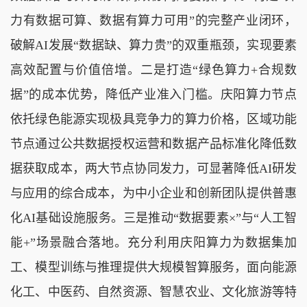
力有数据可算、数据有算力可用”的完整产业闭环，
破解AI发展“数据缺、算力贵”的双重瓶颈，实现要素
高效配置与价值倍增。二是打造“绿色算力+合规数
据”的成本优势，降低产业准入门槛。庆阳算力节点
依托绿色能源实现极具竞争力的算力价格，区域功能
节点通过公共数据授权运营和数据产品标准化降低数
据获取成本，两大节点协同发力，可显著降低AI研发
与应用的综合成本，为中小企业和创新团队提供普惠
化AI基础设施服务。三是推动“数据要素×”与“人工智
能+”场景融合落地。充分利用庆阳算力为数据集加
工、模型训练与推理提供大规模智算服务，面向能源
化工、中医药、自然资源、智慧农业、文化旅游等特