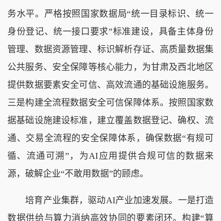
务水平。严格按照国家数据局“统一目录标识、统一
身份登记、统一接口要求”标准建设，具备主体身份
管理、数据资源管理、标识解析存证、高质量数据集
公共服务、安全保障等核心能力，为甘肃及西北地区
提供数据要素安全可信、高效流通的基础设施服务。
三是构建全流程数据安全可信保障体系。按照国家数
据基础设施建设标准，建立覆盖数据登记、确权、流
通、交易全流程的安全保障体系，确保数据“有规可
循、流通可溯”，为AI应用提供合规可信的数据来
源，破解企业“不敢用数据”的顾虑。
培育产业集群，驱动AI产业加速发展。一是打造
数据供给与算力消纳高效协同的要素闭环。构建“算