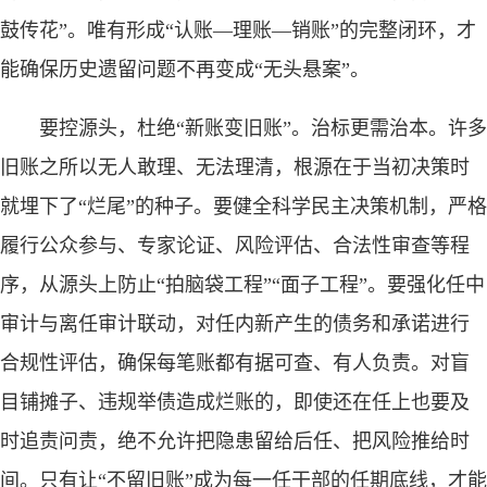
鼓传花”。唯有形成“认账—理账—销账”的完整闭环，才
能确保历史遗留问题不再变成“无头悬案”。
要控源头，杜绝“新账变旧账”。治标更需治本。许多
旧账之所以无人敢理、无法理清，根源在于当初决策时
就埋下了“烂尾”的种子。要健全科学民主决策机制，严格
履行公众参与、专家论证、风险评估、合法性审查等程
序，从源头上防止“拍脑袋工程”“面子工程”。要强化任中
审计与离任审计联动，对任内新产生的债务和承诺进行
合规性评估，确保每笔账都有据可查、有人负责。对盲
目铺摊子、违规举债造成烂账的，即使还在任上也要及
时追责问责，绝不允许把隐患留给后任、把风险推给时
间。只有让“不留旧账”成为每一任干部的任期底线，才能