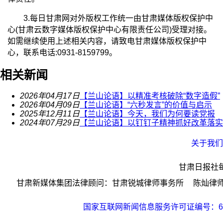
3.每日甘肃网对外版权工作统一由甘肃媒体版权保护中
心(甘肃云数字媒体版权保护中心有限责任公司)受理对接。
如需继续使用上述相关内容，请致电甘肃媒体版权保护中
心，联系电话:0931-8159799。
相关新闻
2026年04月17日
【兰山论语】以精准考核破除“数字造假”
2026年04月09日
【兰山论语】“六秒发言”的价值与启示
2025年12月11日
【兰山论语】今天，我们为何要读党报
2024年07月29日
【兰山论语】以钉钉子精神抓好改革落实
关于我们
甘肃日报社
甘肃新媒体集团法律顾问：甘肃锐城律师事务所 陈灿律师；
国家互联网新闻信息服务许可证编号：621