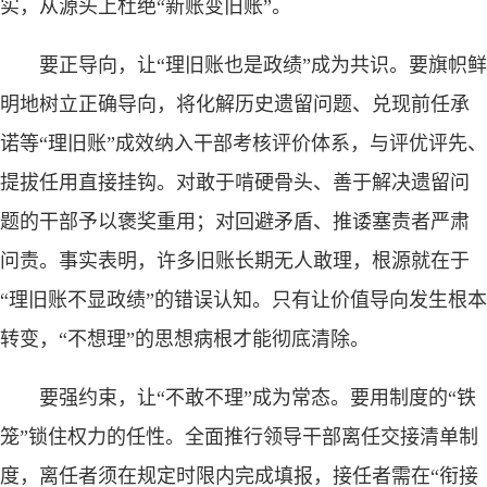
实，从源头上杜绝“新账变旧账”。
要正导向，让“理旧账也是政绩”成为共识。要旗帜鲜
明地树立正确导向，将化解历史遗留问题、兑现前任承
诺等“理旧账”成效纳入干部考核评价体系，与评优评先、
提拔任用直接挂钩。对敢于啃硬骨头、善于解决遗留问
题的干部予以褒奖重用；对回避矛盾、推诿塞责者严肃
问责。事实表明，许多旧账长期无人敢理，根源就在于
“理旧账不显政绩”的错误认知。只有让价值导向发生根本
转变，“不想理”的思想病根才能彻底清除。
要强约束，让“不敢不理”成为常态。要用制度的“铁
笼”锁住权力的任性。全面推行领导干部离任交接清单制
度，离任者须在规定时限内完成填报，接任者需在“衔接